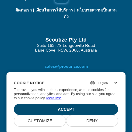
ติดต่อเรา
|
เงื่อนไขการให้บริการ
|
นโยบายความเป็นส่วน
ตัว
Scoutize Pty Ltd
Suite 163, 79 Longueville Road
Lane Cove, NSW, 2066, Australia
sales@procurize.com
COOKIE NOTICE
COOKIE NOTICE
เกี่ยวกับ Procurize AI
To provide you with the best experience, we use cookies for
To provide you with the best experience, we use cookies for
personalization, analytics, and ads. By using our site, you agree
personalization, analytics, and ads. By using our site, you agree
to our cookie policy.
to our cookie policy.
More info
More info
เราช่วยธุรกิจกำจัดงานแบบแมนนวลจากกระบวนการด้านความ
ปลอดภัยและการปฏิบัติตามกฎระเบียบ และแทนที่ด้วยระบบ
ACCEPT
ACCEPT
อัตโนมัติอย่างต่อเนื่อง
CUSTOMIZE
CUSTOMIZE
DENY
DENY
© 2026 Scoutize Pty Ltd