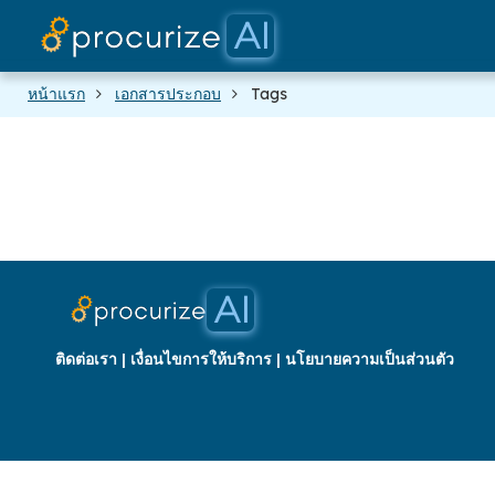
หน้าแรก
เอกสารประกอบ
Tags
ติดต่อเรา
|
เงื่อนไขการให้บริการ
|
นโยบายความเป็นส่วนตัว