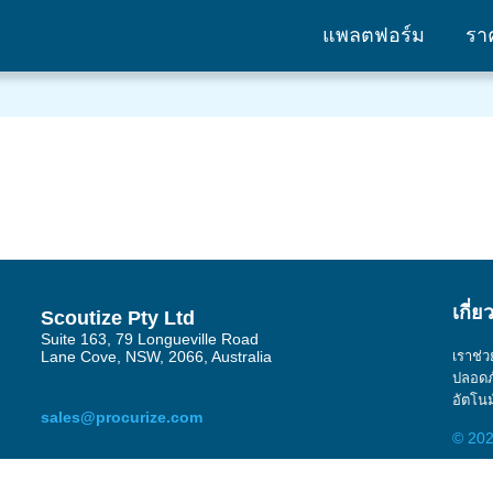
แพลตฟอร์ม
รา
เกี่
Scoutize Pty Ltd
Suite 163, 79 Longueville Road
Lane Cove, NSW, 2066, Australia
เราช่
ปลอดภ
อัตโนมั
sales@procurize.com
© 202