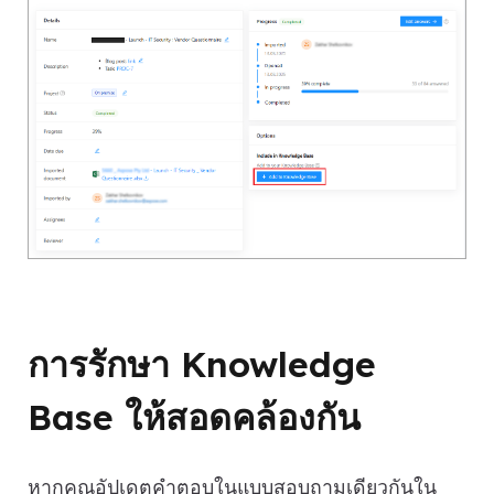
การรักษา Knowledge
Base ให้สอดคล้องกัน
หากคุณอัปเดตคำตอบในแบบสอบถามเดียวกันใน