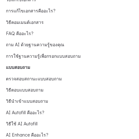
การแก้ไขเอกสารคืออะไร?
วิธีคอมเมนต์เอกสาร
FAQ คืออะไร?
ถาม AI ด้วยฐานความรู้ของคุณ
การใช้ฐานความรู้เพื่อกรอกแบบสอบถาม
แบบสอบถาม
ตรวจสอบสถานะแบบสอบถาม
วิธีตอบแบบสอบถาม
วิธีนำเข้าแบบสอบถาม
AI Autofill คืออะไร?
วิธีใช้ AI Autofill
AI Enhance คืออะไร?