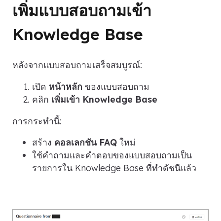
เพิ่มแบบสอบถามเข้า
Knowledge Base
หลังจากแบบสอบถามเสร็จสมบูรณ์:
เปิด
หน้าหลัก
ของแบบสอบถาม
คลิก
เพิ่มเข้า Knowledge Base
การกระทำนี้:
สร้าง
คอลเลกชัน FAQ
ใหม่
ใช้คำถามและคำตอบของแบบสอบถามเป็น
รายการใน Knowledge Base ที่ทำดัชนีแล้ว