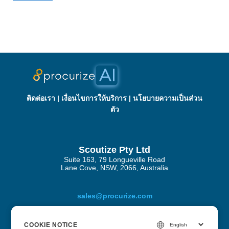
ติดต่อเรา
|
เงื่อนไขการให้บริการ
|
นโยบายความเป็นส่วน
ตัว
Scoutize Pty Ltd
Suite 163, 79 Longueville Road
Lane Cove, NSW, 2066, Australia
sales@procurize.com
COOKIE NOTICE
COOKIE NOTICE