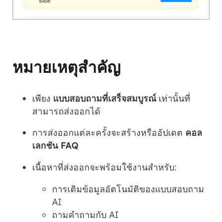
หมายเหตุสำคัญ
เพียง
แบบสอบถามที่เสร็จสมบูรณ์
เท่านั้นที่
สามารถส่งออกได้
การส่งออกแต่ละครั้งจะสร้างหรืออัปเดต
คอล
เลกชัน FAQ
เนื้อหาที่ส่งออกจะพร้อมใช้งานสำหรับ:
การเติมข้อมูลอัตโนมัติของแบบสอบถาม
AI
ถามคำถามกับ AI