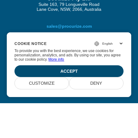
Suite 163, 79 Longueville Road
Lane Cove, NSW, 2066, Australia
sales@procurize.com
COOKIE NOTICE
COOKIE NOTICE
Om Procurize AI
To provide you with the best experience, we use cookies for
To provide you with the best experience, we use cookies for
personalization, analytics, and ads. By using our site, you agree
personalization, analytics, and ads. By using our site, you agree
to our cookie policy.
to our cookie policy.
More info
More info
Vi hjälper företag att eliminera manuellt arbete från
säkerhets- och efterlevnadsprocesser och ersätta det med
ACCEPT
ACCEPT
kontinuerlig automatisering.
CUSTOMIZE
CUSTOMIZE
DENY
DENY
© 2026 Scoutize Pty Ltd