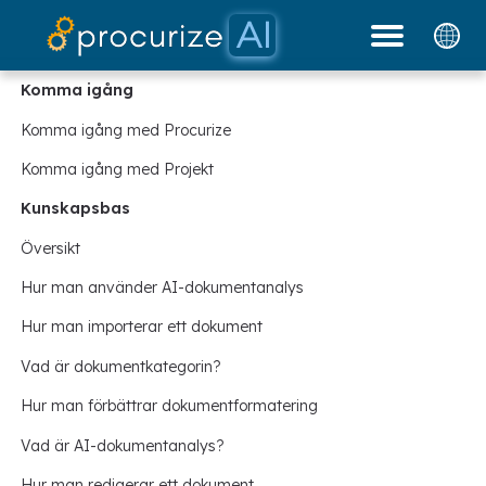
Våra partners
Dokument
plattform
blogg
Priser
Komma igång
Komma igång med Procurize
Komma igång med Projekt
Kunskapsbas
Översikt
Hur man använder AI-dokumentanalys
Hur man importerar ett dokument
Vad är dokumentkategorin?
Hur man förbättrar dokumentformatering
Vad är AI-dokumentanalys?
Hur man redigerar ett dokument