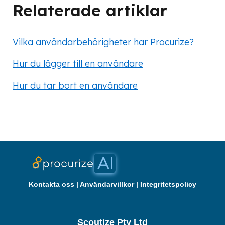
Relaterade artiklar
Vilka användarbehörigheter har Procurize?
Hur du lägger till en användare
Hur du tar bort en användare
Kontakta oss
|
Användarvillkor
|
Integritetspolicy
Scoutize Pty Ltd