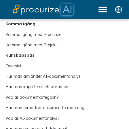
Våra partners
Dokument
plattform
blogg
Priser
Komma igång
Komma igång med Procurize
Komma igång med Projekt
Kunskapsbas
Översikt
Hur man använder AI-dokumentanalys
Hur man importerar ett dokument
Vad är dokumentkategorin?
Hur man förbättrar dokumentformatering
Vad är AI-dokumentanalys?
Hur man redigerar ett dokument