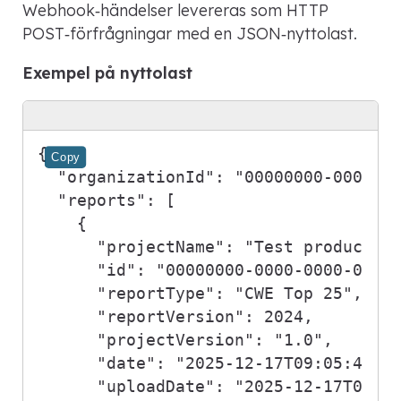
Webhook‑händelser levereras som HTTP
POST‑förfrågningar med en JSON‑nyttolast.
Exempel på nyttolast
{
Copy
"organizationId"
:
"00000000-0000-0
"reports"
:
[
{
"projectName"
:
"Test product"
,
"id"
:
"00000000-0000-0000-0000
"reportType"
:
"CWE Top 25"
,
"reportVersion"
:
2024
,
"projectVersion"
:
"1.0"
,
"date"
:
"2025-12-17T09:05:48.5
"uploadDate"
:
"2025-12-17T09:0