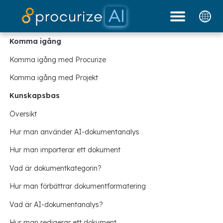
Våra partners
Dokument
plattform
blogg
Priser
Komma igång
Komma igång med Procurize
Komma igång med Projekt
Kunskapsbas
Översikt
Hur man använder AI-dokumentanalys
Hur man importerar ett dokument
Vad är dokumentkategorin?
Hur man förbättrar dokumentformatering
Vad är AI-dokumentanalys?
Hur man redigerar ett dokument