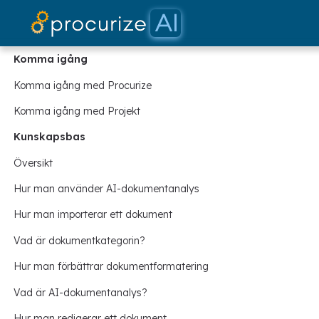
Våra partners
Dokument
plattform
blogg
Priser
Komma igång
Komma igång med Procurize
Komma igång med Projekt
Kunskapsbas
Översikt
Hur man använder AI-dokumentanalys
Hur man importerar ett dokument
Vad är dokumentkategorin?
Hur man förbättrar dokumentformatering
Vad är AI-dokumentanalys?
Hur man redigerar ett dokument