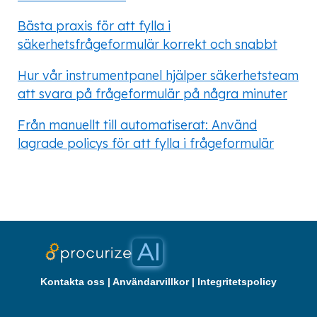
Bästa praxis för att fylla i
säkerhetsfrågeformulär korrekt och snabbt
Hur vår instrumentpanel hjälper säkerhetsteam
att svara på frågeformulär på några minuter
Från manuellt till automatiserat: Använd
lagrade policys för att fylla i frågeformulär
Kontakta oss
|
Användarvillkor
|
Integritetspolicy