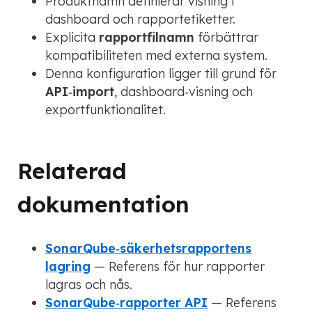
Produktnamn definierar visning i
dashboard och rapportetiketter.
Explicita
rapportfilnamn
förbättrar
kompatibiliteten med externa system.
Denna konfiguration ligger till grund för
API‑import
, dashboard‑visning och
exportfunktionalitet.
Relaterad
dokumentation
SonarQube‑säkerhetsrapportens
lagring
— Referens för hur rapporter
lagras och nås.
SonarQube‑rapporter API
— Referens