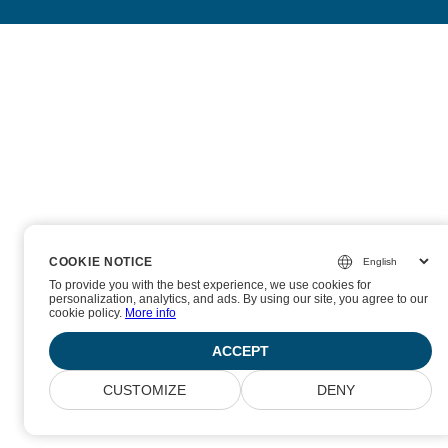
COOKIE NOTICE
COOKIE NOTICE
To provide you with the best experience, we use cookies for
To provide you with the best experience, we use cookies for
personalization, analytics, and ads. By using our site, you agree to our
personalization, analytics, and ads. By using our site, you agree to our
cookie policy.
cookie policy.
More info
More info
ACCEPT
ACCEPT
CUSTOMIZE
CUSTOMIZE
DENY
DENY