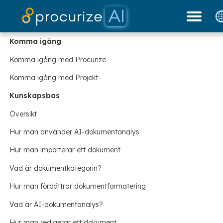
Våra partners
Dokument
plattform
blogg
Priser
Komma igång
Komma igång med Procurize
Komma igång med Projekt
Kunskapsbas
Översikt
Hur man använder AI-dokumentanalys
Hur man importerar ett dokument
Vad är dokumentkategorin?
Hur man förbättrar dokumentformatering
Vad är AI-dokumentanalys?
Hur man redigerar ett dokument