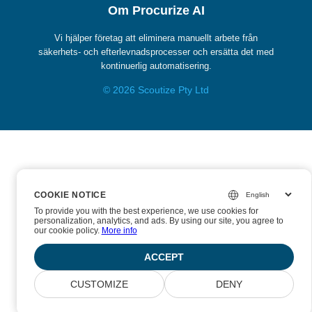
Om Procurize AI
Vi hjälper företag att eliminera manuellt arbete från
säkerhets- och efterlevnadsprocesser och ersätta det med
kontinuerlig automatisering.
© 2026 Scoutize Pty Ltd
COOKIE NOTICE
COOKIE NOTICE
To provide you with the best experience, we use cookies for
To provide you with the best experience, we use cookies for
personalization, analytics, and ads. By using our site, you agree to
personalization, analytics, and ads. By using our site, you agree to
our cookie policy.
our cookie policy.
More info
More info
ACCEPT
ACCEPT
CUSTOMIZE
CUSTOMIZE
DENY
DENY