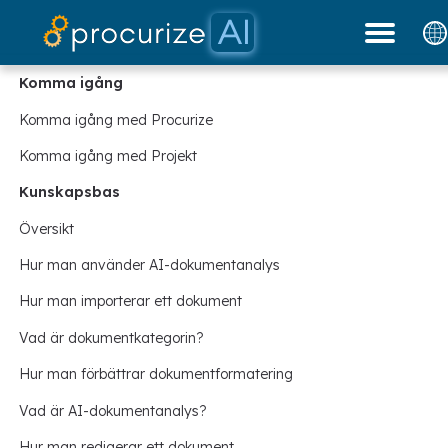
Våra partners
Dokument
plattform
blogg
Priser
Komma igång
Komma igång med Procurize
Komma igång med Projekt
Kunskapsbas
Översikt
Hur man använder AI-dokumentanalys
Hur man importerar ett dokument
Vad är dokumentkategorin?
Hur man förbättrar dokumentformatering
Vad är AI-dokumentanalys?
Hur man redigerar ett dokument