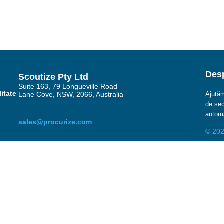
Desp
Scoutize Pty Ltd
Suite 163, 79 Longueville Road
litate
Lane Cove, NSW, 2066, Australia
Ajutăm
de sec
automa
sales@procurize.com
© 202