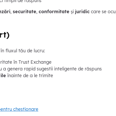
uci timpii de răspuns
nzări
,
securitate
,
conformitate
și
juridic
care se ocu
rt)
 fluxul tău de lucru:
ritate în Trust Exchange
 a genera rapid sugestii inteligente de răspuns
ile
înainte de a le trimite
entru chestionare