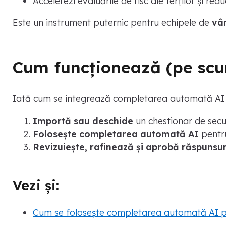
Accelerezi evaluările de risc ale terților și red
Este un instrument puternic pentru echipele de
vâ
Cum funcționează (pe scu
Iată cum se integrează completarea automată AI în
Importă sau deschide
un chestionar de secu
Folosește completarea automată AI
pentru
Revizuiește, rafinează și aprobă răspunsur
Vezi și:
Cum se folosește completarea automată AI p