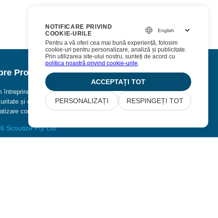
NOTIFICARE PRIVIND
COOKIE-URILE
Pentru a vă oferi cea mai bună experiență, folosim
cookie-uri pentru personalizare, analiză și publicitate.
Prin utilizarea site-ului nostru, sunteți de acord cu
politica noastră privind cookie-urile
.
re Procurize AI
ACCEPTAȚI TOT
 întreprinderile să elimine munca manuală din procesele
PERSONALIZAȚI
RESPINGEȚI TOT
uritate și conformitate și să o înlocuiască cu
tizare continuă.
6 Scoutize Pty Ltd