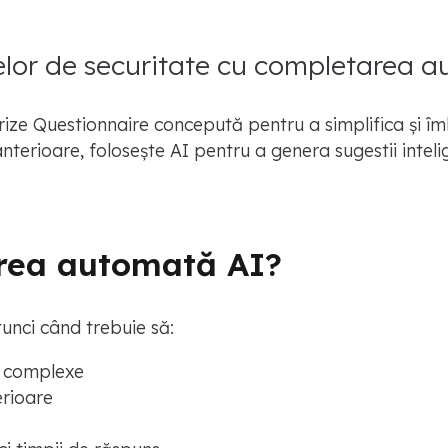
elor de securitate cu completarea 
urize Questionnaire concepută pentru a simplifica și î
anterioare, folosește AI pentru a genera sugestii inte
area automată AI?
unci când trebuie să:
u complexe
erioare