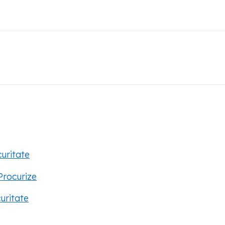
uritate
Procurize
uritate