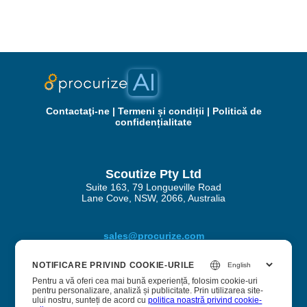
Contactaţi-ne
|
Termeni și condiții
|
Politică de
confidențialitate
Scoutize Pty Ltd
Suite 163, 79 Longueville Road
Lane Cove, NSW, 2066, Australia
sales@procurize.com
NOTIFICARE PRIVIND COOKIE-URILE
Pentru a vă oferi cea mai bună experiență, folosim cookie-uri
Despre Procurize AI
pentru personalizare, analiză și publicitate. Prin utilizarea site-
ului nostru, sunteți de acord cu
politica noastră privind cookie-