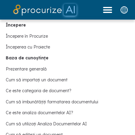
Partenerii noștri
Documente
platformă
Prețuri
blog
Începere
Începere în Procurize
Începerea cu Proiecte
Baza de cunoștințe
Prezentare generală
Cum să importați un document
Ce este categoria de document?
Cum să îmbunătățiți formatarea documentului
Ce este analiza documentelor AI?
Cum să utilizați Analiza Documentelor AI
Cum să editezi un document