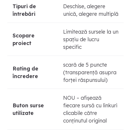
Tipuri de
Deschise, alegere
întrebări
unică, alegere multiplă
Limitează sursele la un
Scopare
spațiu de lucru
proiect
specific
scară de 5 puncte
Rating de
(transparență asupra
încredere
forței răspunsului)
NOU – afișează
Buton surse
fiecare sursă cu linkuri
utilizate
clicabile către
conținutul original