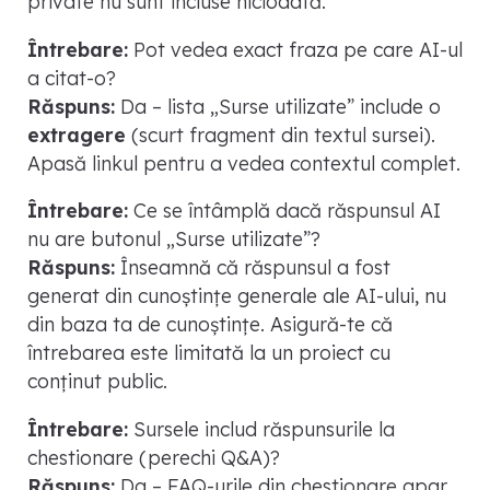
private nu sunt incluse niciodată.
Întrebare:
Pot vedea exact fraza pe care AI-ul
a citat-o?
Răspuns:
Da – lista „Surse utilizate” include o
extragere
(scurt fragment din textul sursei).
Apasă linkul pentru a vedea contextul complet.
Întrebare:
Ce se întâmplă dacă răspunsul AI
nu are butonul „Surse utilizate”?
Răspuns:
Înseamnă că răspunsul a fost
generat din cunoștințe generale ale AI-ului, nu
din baza ta de cunoștințe. Asigură-te că
întrebarea este limitată la un proiect cu
conținut public.
Întrebare:
Sursele includ răspunsurile la
chestionare (perechi Q&A)?
Răspuns:
Da – FAQ-urile din chestionare apar