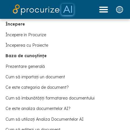
Partenerii noștri
Documente
platformă
Prețuri
blog
Începere
Începere în Procurize
Începerea cu Proiecte
Baza de cunoștințe
Prezentare generală
Cum să importați un document
Ce este categoria de document?
Cum să îmbunătățiți formatarea documentului
Ce este analiza documentelor AI?
Cum să utilizați Analiza Documentelor AI
Cum să editezi un document