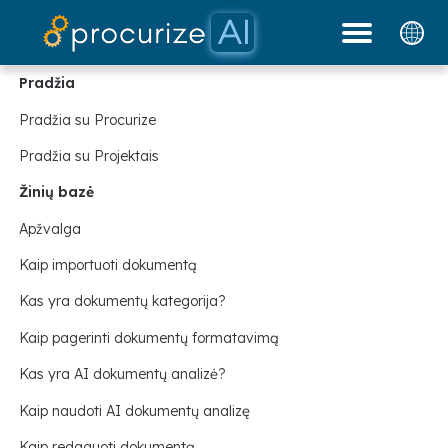
Mūsų partneriai
Dokumentai
tinklaraštis
Kainodara
platforma
Pradžia
Pradžia su Procurize
Pradžia su Projektais
Žinių bazė
Apžvalga
Kaip importuoti dokumentą
Kas yra dokumentų kategorija?
Kaip pagerinti dokumentų formatavimą
Kas yra AI dokumentų analizė?
Kaip naudoti AI dokumentų analizę
Kaip redaguoti dokumentą