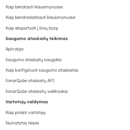
Kaip bendrauti klausimynuose
Kaip bendradarbiauti klausimynuose
Kaip eksportuoti į žinių bazę
Saugumo ataskaitų teikimas
Apžvalga
Saugumo ataskaitų saugykla
Kaip konfigūruoti saugumo ataskaitas
SonarQube ataskaitų API
SonarQube ataskaitų webhookai
Vartotojų valdymas
Kaip pridėti vartotoją
Numatytos teisės