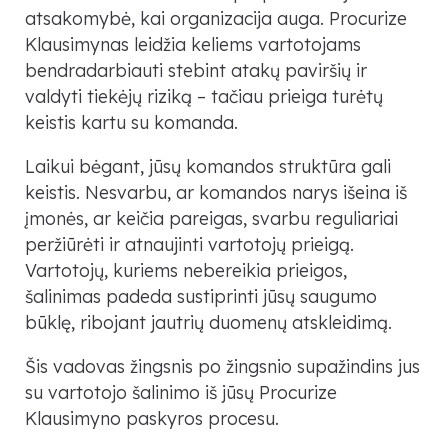
atsakomybė, kai organizacija auga. Procurize
Klausimynas leidžia keliems vartotojams
bendradarbiauti stebint atakų paviršių ir
valdyti tiekėjų riziką – tačiau prieiga turėtų
keistis kartu su komanda.
Laikui bėgant, jūsų komandos struktūra gali
keistis. Nesvarbu, ar komandos narys išeina iš
įmonės, ar keičia pareigas, svarbu reguliariai
peržiūrėti ir atnaujinti vartotojų prieigą.
Vartotojų, kuriems nebereikia prieigos,
šalinimas padeda sustiprinti jūsų saugumo
būklę, ribojant jautrių duomenų atskleidimą.
Šis vadovas žingsnis po žingsnio supažindins jus
su vartotojo šalinimo iš jūsų Procurize
Klausimyno paskyros procesu.