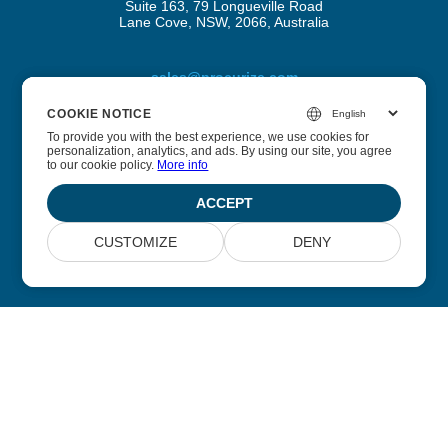
Suite 163, 79 Longueville Road
Lane Cove, NSW, 2066, Australia
sales@procurize.com
COOKIE NOTICE
COOKIE NOTICE
To provide you with the best experience, we use cookies for
To provide you with the best experience, we use cookies for
personalization, analytics, and ads. By using our site, you agree
personalization, analytics, and ads. By using our site, you agree
Apie Procurize AI
to our cookie policy.
to our cookie policy.
More info
More info
Padedame įmonėms pašalinti rankinį darbą iš saugumo ir
ACCEPT
ACCEPT
atitikties procesų ir pakeisti jį nuolatine automatizacija.
CUSTOMIZE
CUSTOMIZE
DENY
DENY
© 2026 Scoutize Pty Ltd