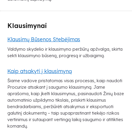
Klausimynai
Klausimų Būsenos Stebėjimas
Valdymo skydelio ir klausimyno peržiūrų apžvalga, skirta
sekti klausimyno būseną, progresą ir užbaigimą.
Kaip atsakyti į klausimyną
Šiame vadove pristatomas visas procesas, kaip naudoti
Procurize atsakant į saugumo klausimyną. Jame
aprašoma, kaip įkelti klausimynus, pasinaudoti Žinių baze
automatinio užpildymo tikslais, priskirti klausimus
bendradarbiams, peržiūrėti atsakymus ir eksportuoti
galutinį dokumentą – taip supaprastinant tiekėjo rizikos
vertinimus ir sutaupant vertingą laiką saugumo ir atitikties
komandų.