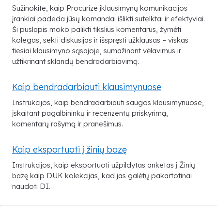
Sužinokite, kaip Procurize įklausimynų komunikacijos
įrankiai padeda jūsų komandai išlikti sutelktai ir efektyviai.
Ši puslapis moko palikti tikslius komentarus, žymėti
kolegas, sekti diskusijas ir išspręsti užklausas – viskas
tiesiai klausimyno sąsajoje, sumažinant vėlavimus ir
užtikrinant sklandų bendradarbiavimą.
Kaip bendradarbiauti klausimynuose
Instrukcijos, kaip bendradarbiauti saugos klausimynuose,
įskaitant pagalbininkų ir recenzentų priskyrimą,
komentarų rašymą ir pranešimus.
Kaip eksportuoti į žinių bazę
Instrukcijos, kaip eksportuoti užpildytas anketas į Žinių
bazę kaip DUK kolekcijas, kad jas galėtų pakartotinai
naudoti DI.