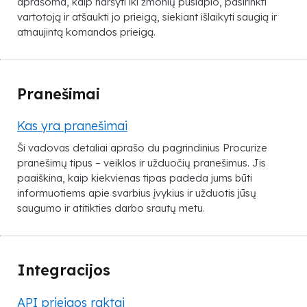
aprašoma, kaip naršyti iki žmonių puslapio, pasirinkti
vartotoją ir atšaukti jo prieigą, siekiant išlaikyti saugią ir
atnaujintą komandos prieigą.
Pranešimai
Kas yra pranešimai
Ši vadovas detaliai aprašo du pagrindinius Procurize
pranešimų tipus – veiklos ir užduočių pranešimus. Jis
paaiškina, kaip kiekvienas tipas padeda jums būti
informuotiems apie svarbius įvykius ir užduotis jūsų
saugumo ir atitikties darbo srautų metu.
Integracijos
API prieigos raktai