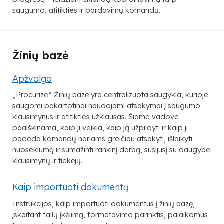
saugumo, atitikties ir pardavimų komandų.
Žinių bazė
Apžvalga
„Procurize“ Žinių bazė yra centralizuota saugykla, kurioje
saugomi pakartotinai naudojami atsakymai į saugumo
klausimynus ir atitikties užklausas. Šiame vadove
paaiškinama, kaip ji veikia, kaip ją užpildyti ir kaip ji
padeda komandų nariams greičiau atsakyti, išlaikyti
nuoseklumą ir sumažinti rankinį darbą, susijusį su daugybe
klausimynų ir tiekėjų.
Kaip importuoti dokumentą
Instrukcijos, kaip importuoti dokumentus į žinių bazę,
įskaitant failų įkėlimą, formatavimo parinktis, palaikomus