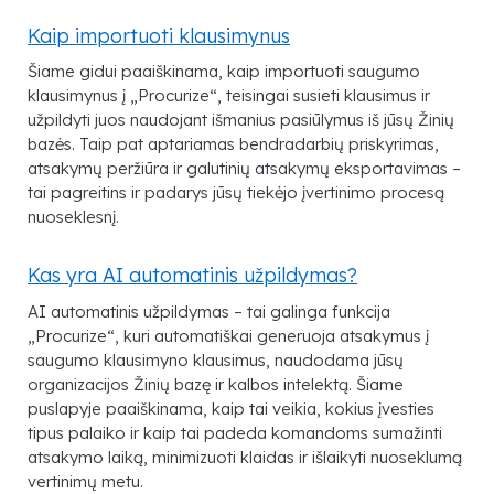
Kaip importuoti klausimynus
Šiame gidui paaiškinama, kaip importuoti saugumo
klausimynus į „Procurize“, teisingai susieti klausimus ir
užpildyti juos naudojant išmanius pasiūlymus iš jūsų Žinių
bazės. Taip pat aptariamas bendradarbių priskyrimas,
atsakymų peržiūra ir galutinių atsakymų eksportavimas –
tai pagreitins ir padarys jūsų tiekėjo įvertinimo procesą
nuoseklesnį.
Kas yra AI automatinis užpildymas?
AI automatinis užpildymas – tai galinga funkcija
„Procurize“, kuri automatiškai generuoja atsakymus į
saugumo klausimyno klausimus, naudodama jūsų
organizacijos Žinių bazę ir kalbos intelektą. Šiame
puslapyje paaiškinama, kaip tai veikia, kokius įvesties
tipus palaiko ir kaip tai padeda komandoms sumažinti
atsakymo laiką, minimizuoti klaidas ir išlaikyti nuoseklumą
vertinimų metu.