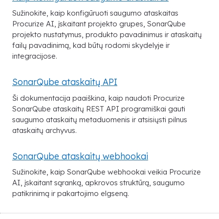
Sužinokite, kaip konfigūruoti saugumo ataskaitas
Procurize AI, įskaitant projekto grupes, SonarQube
projekto nustatymus, produkto pavadinimus ir ataskaitų
failų pavadinimą, kad būtų rodomi skydelyje ir
integracijose.
SonarQube ataskaitų API
Ši dokumentacija paaiškina, kaip naudoti Procurize
SonarQube ataskaitų REST API programiškai gauti
saugumo ataskaitų metaduomenis ir atsisiųsti pilnus
ataskaitų archyvus.
SonarQube ataskaitų webhookai
Sužinokite, kaip SonarQube webhookai veikia Procurize
AI, įskaitant sąranką, apkrovos struktūrą, saugumo
patikrinimą ir pakartojimo elgseną.