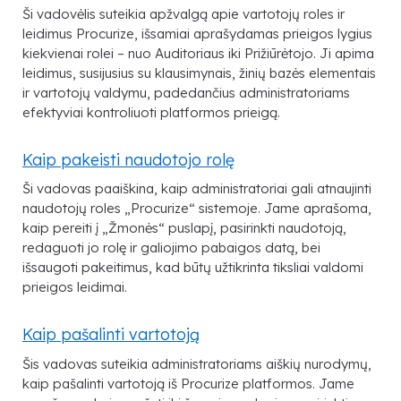
Ši vadovėlis suteikia apžvalgą apie vartotojų roles ir
leidimus Procurize, išsamiai aprašydamas prieigos lygius
kiekvienai rolei – nuo Auditoriaus iki Prižiūrėtojo. Ji apima
leidimus, susijusius su klausimynais, žinių bazės elementais
ir vartotojų valdymu, padedančius administratoriams
efektyviai kontroliuoti platformos prieigą.
Kaip pakeisti naudotojo rolę
Ši vadovas paaiškina, kaip administratoriai gali atnaujinti
naudotojų roles „Procurize“ sistemoje. Jame aprašoma,
kaip pereiti į „Žmonės“ puslapį, pasirinkti naudotoją,
redaguoti jo rolę ir galiojimo pabaigos datą, bei
išsaugoti pakeitimus, kad būtų užtikrinta tiksliai valdomi
prieigos leidimai.
Kaip pašalinti vartotoją
Šis vadovas suteikia administratoriams aiškių nurodymų,
kaip pašalinti vartotoją iš Procurize platformos. Jame