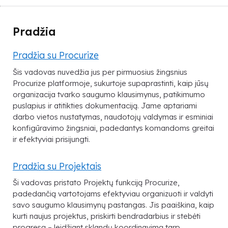
Pradžia
Pradžia su Procurize
Šis vadovas nuvedžia jus per pirmuosius žingsnius
Procurize platformoje, sukurtoje supaprastinti, kaip jūsų
organizacija tvarko saugumo klausimynus, patikimumo
puslapius ir atitikties dokumentaciją. Jame aptariami
darbo vietos nustatymas, naudotojų valdymas ir esminiai
konfigūravimo žingsniai, padedantys komandoms greitai
ir efektyviai prisijungti.
Pradžia su Projektais
Ši vadovas pristato Projektų funkciją Procurize,
padedančią vartotojams efektyviau organizuoti ir valdyti
savo saugumo klausimynų pastangas. Jis paaiškina, kaip
kurti naujus projektus, priskirti bendradarbius ir stebėti
progresą – leidžiant sklandų koordinavimą tarp