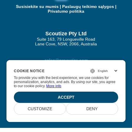
Susisiekite su mumis
|
Paslaugų teikimo sąlygos
|
Privatumo politika
Scoutize Pty Ltd
Suite 163, 79 Longueville Road
Lane Cove, NSW, 2066, Australia
sales@procurize.com
COOKIE NOTICE
COOKIE NOTICE
To provide you with the best experience, we use cookies for
To provide you with the best experience, we use cookies for
personalization, analytics, and ads. By using our site, you agree
personalization, analytics, and ads. By using our site, you agree
Apie Procurize AI
to our cookie policy.
to our cookie policy.
More info
More info
Padedame įmonėms pašalinti rankinį darbą iš saugumo ir
ACCEPT
ACCEPT
atitikties procesų ir pakeisti jį nuolatine automatizacija.
CUSTOMIZE
CUSTOMIZE
DENY
DENY
© 2026 Scoutize Pty Ltd