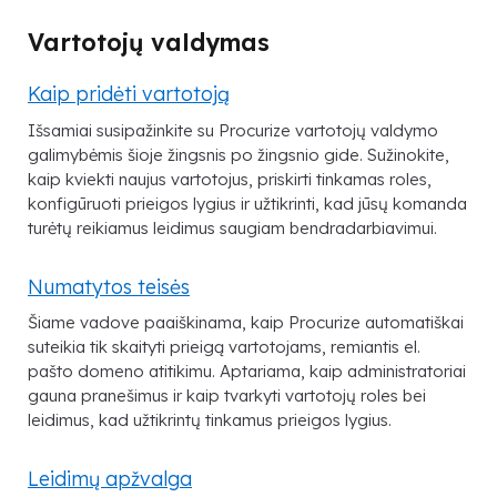
Vartotojų valdymas
Kaip pridėti vartotoją
Išsamiai susipažinkite su Procurize vartotojų valdymo
galimybėmis šioje žingsnis po žingsnio gide. Sužinokite,
kaip kviekti naujus vartotojus, priskirti tinkamas roles,
konfigūruoti prieigos lygius ir užtikrinti, kad jūsų komanda
turėtų reikiamus leidimus saugiam bendradarbiavimui.
Numatytos teisės
Šiame vadove paaiškinama, kaip Procurize automatiškai
suteikia tik skaityti prieigą vartotojams, remiantis el.
pašto domeno atitikimu. Aptariama, kaip administratoriai
gauna pranešimus ir kaip tvarkyti vartotojų roles bei
leidimus, kad užtikrintų tinkamus prieigos lygius.
Leidimų apžvalga