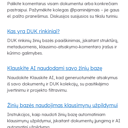
Palikite komentarus visam dokumentui arba konkrečiam
pastraipui. Pažymėkite kolegas @paminėjimais – jie gaus
el. pašto pranešimus. Diskusijos susijusios su tikslu turiniu.
Kas yra DUK rinkiniai?
DUK rinkinių žinių bazės paaiškinimas, įskaitant struktūrą,
metaduomenis, klausimo‑atsakymo‑komentaro įrašus ir
kūrimo galimybes.
Klauskite AI naudodami savo žinių bazę
Naudokite Klauskite AI, kad generuotumėte atsakymus
iš savo dokumentų ir DUK kolekcijų, su pasitikėjimo
įvertinimu ir projekto filtravimu.
Žinių bazės naudojimas klausimynų užpildymui
Instrukcijos, kaip naudoti žinių bazę automatiniam
klausimynų užpildymui, įskaitant dokumentų įjungimą ir AI
automatinį užpildymą.