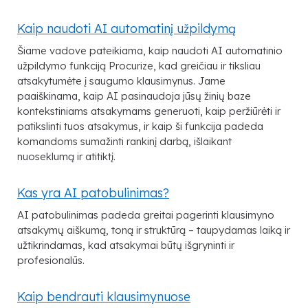
Kaip naudoti AI automatinį užpildymą
Šiame vadove pateikiama, kaip naudoti AI automatinio
užpildymo funkciją Procurize, kad greičiau ir tiksliau
atsakytumėte į saugumo klausimynus. Jame
paaiškinama, kaip AI pasinaudoja jūsų žinių baze
kontekstiniams atsakymams generuoti, kaip peržiūrėti ir
patikslinti tuos atsakymus, ir kaip ši funkcija padeda
komandoms sumažinti rankinį darbą, išlaikant
nuoseklumą ir atitiktį.
Kas yra AI patobulinimas?
AI patobulinimas padeda greitai pagerinti klausimyno
atsakymų aiškumą, toną ir struktūrą – taupydamas laiką ir
užtikrindamas, kad atsakymai būtų išgryninti ir
profesionalūs.
Kaip bendrauti klausimynuose