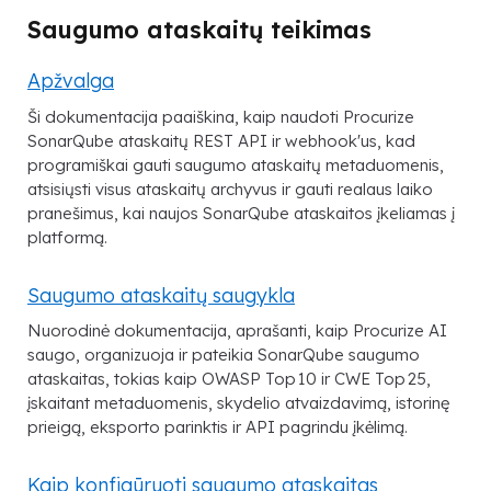
Saugumo ataskaitų teikimas
Apžvalga
Ši dokumentacija paaiškina, kaip naudoti Procurize
SonarQube ataskaitų REST API ir webhook'us, kad
programiškai gauti saugumo ataskaitų metaduomenis,
atsisiųsti visus ataskaitų archyvus ir gauti realaus laiko
pranešimus, kai naujos SonarQube ataskaitos įkeliamas į
platformą.
Saugumo ataskaitų saugykla
Nuorodinė dokumentacija, aprašanti, kaip Procurize AI
saugo, organizuoja ir pateikia SonarQube saugumo
ataskaitas, tokias kaip OWASP Top 10 ir CWE Top 25,
įskaitant metaduomenis, skydelio atvaizdavimą, istorinę
prieigą, eksporto parinktis ir API pagrindu įkėlimą.
Kaip konfigūruoti saugumo ataskaitas