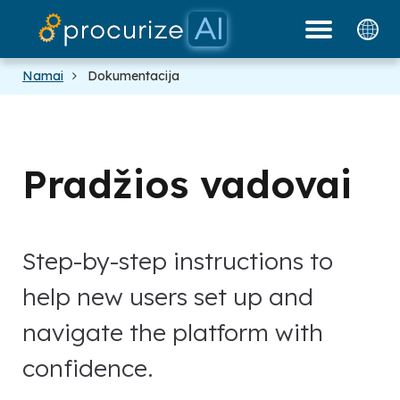
Mūsų partneriai
Dokumentai
tinklaraštis
Kainodara
platforma
Namai
Dokumentacija
Pradžios vadovai
Step-by-step instructions to
help new users set up and
navigate the platform with
confidence.