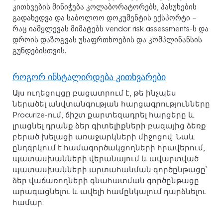
კითხვების მინიჭება კოლაბორატორებს, პასუხების
გადახედვა და საბოლოო დოკუმენტის ექსპორტი –
რაც იამყლევას მიმატებს vendor risk assessments-ს და
დროის დაზოგვას უსაფრთხოების და კომპლინანსის
გუნდებისთვის.
როგორ ინსტალირდება კითხვარები
Այս ուղեցույցը բացատրում է, թե ինչպես
ներածել անվտանգության հարցագրությունները
Procurize-ում, ճիշտ քարտեզադրել հարցերը և
լրացնել դրանք ձեր գիտելիքների բազայից ձեռք
բերած խելացի առաջարկների միջոցով: Նաև
ընդգրկում է համագործակցողների հրավերում,
պատասխանների վերանայում և ավարտված
պատասխանների արտահանման գործընթացը՝
ձեր վաճառողների գնահատման գործընթացը
արագացնելու և ավելի համընկալում դարձնելու
համար.