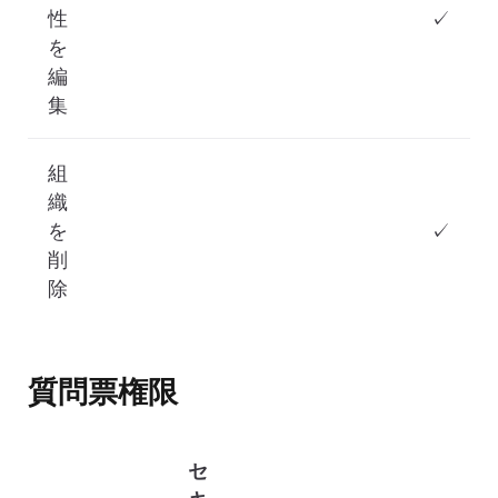
性
✓
を
編
集
組
織
を
✓
削
除
質問票権限
セ