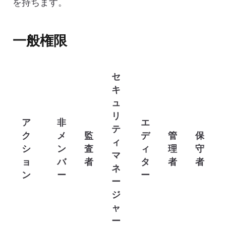
を持ちます。
一般権限
セ
キ
ュ
リ
ア
非
エ
テ
ク
メ
監
デ
管
保
ィ
シ
ン
査
ィ
理
守
マ
ョ
バ
者
タ
者
者
ネ
ン
ー
ー
ー
ジ
ャ
ー