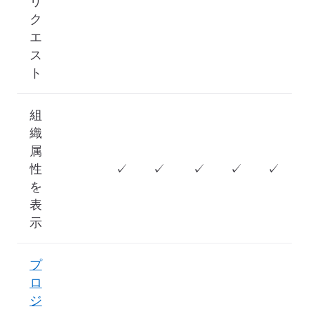
リ
ク
エ
ス
ト
組
織
属
性
✓
✓
✓
✓
✓
を
表
示
プ
ロ
ジ