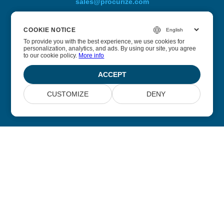
sales@procurize.com
COOKIE NOTICE
COOKIE NOTICE
A Procurize AI-ról
To provide you with the best experience, we use cookies for
To provide you with the best experience, we use cookies for
personalization, analytics, and ads. By using our site, you agree
personalization, analytics, and ads. By using our site, you agree
to our cookie policy.
to our cookie policy.
More info
More info
Segítünk a vállalkozásoknak megszüntetni a manuális
munkát a biztonsági és megfelelőségi folyamatokból, és
ACCEPT
ACCEPT
helyettesíteni azt folyamatos automatizálással.
CUSTOMIZE
CUSTOMIZE
DENY
DENY
© 2026 Scoutize Pty Ltd