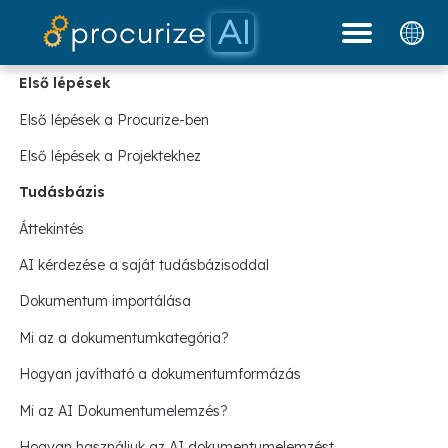
Dokumentáció
Partnereink
platform
Árazás
blog
Első lépések
Első lépések a Procurize-ben
Első lépések a Projektekhez
Tudásbázis
Áttekintés
AI kérdezése a saját tudásbázisoddal
Dokumentum importálása
Mi az a dokumentumkategória?
Hogyan javítható a dokumentumformázás
Mi az AI Dokumentumelemzés?
Hogyan használjuk az AI dokumentumelemzést