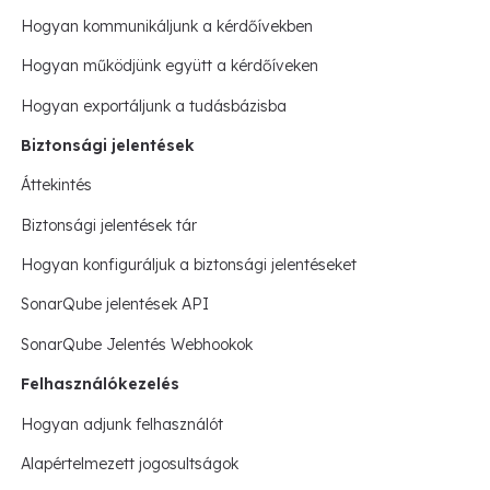
Hogyan kommunikáljunk a kérdőívekben
Hogyan működjünk együtt a kérdőíveken
Hogyan exportáljunk a tudásbázisba
Biztonsági jelentések
Áttekintés
Biztonsági jelentések tár
Hogyan konfiguráljuk a biztonsági jelentéseket
SonarQube jelentések API
SonarQube Jelentés Webhookok
Felhasználókezelés
Hogyan adjunk felhasználót
Alapértelmezett jogosultságok