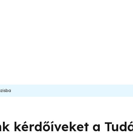
ázisba
k kérdőíveket a Tud