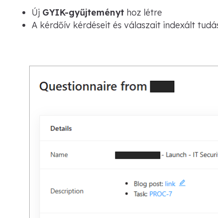
Új
GYIK-gyűjteményt
hoz létre
A kérdőív kérdéseit és válaszait indexált tud