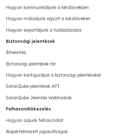
Hogyan kommunikáljunk a kérdőívekben
Hogyan működjünk együtt a kérdőíveken
Hogyan exportáljunk a tudásbázisba
Biztonsági jelentések
Áttekintés
Biztonsági jelentések tár
Hogyan konfiguráljuk a biztonsági jelentéseket
SonarQube jelentések API
SonarQube Jelentés Webhookok
Felhasználókezelés
Hogyan adjunk felhasználót
Alapértelmezett jogosultságok