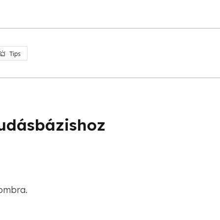
Tudásbázishoz
ombra.