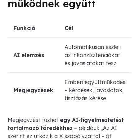
működnek együtt
Funkció
Cél
Automatikusan észleli
AI elemzés
az inkonzisztenciákat
és javaslatokat tesz
Emberi együttműködés
Megjegyzések
– kérdések, javaslatok,
tisztázás kérése
Megjegyzést fűzhet
egy AI‑figyelmeztetést
tartalmazó töredékhez
– például:
„Az AI
szerint ez ütközik a X szabályzattal – át