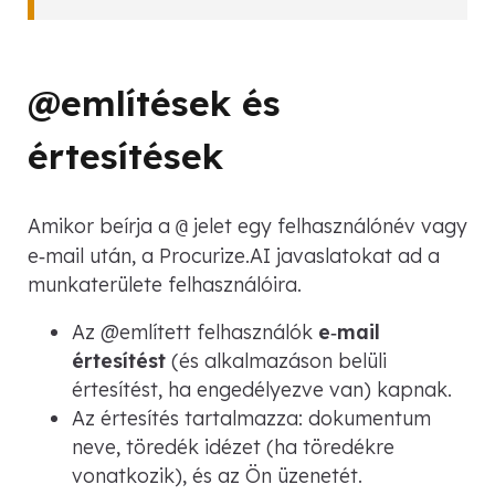
@említések és
értesítések
Amikor beírja a
jelet egy felhasználónév vagy
@
e‑mail után, a Procurize.AI javaslatokat ad a
munkaterülete felhasználóira.
Az @említett felhasználók
e‑mail
értesítést
(és alkalmazáson belüli
értesítést, ha engedélyezve van) kapnak.
Az értesítés tartalmazza: dokumentum
neve, töredék idézet (ha töredékre
vonatkozik), és az Ön üzenetét.