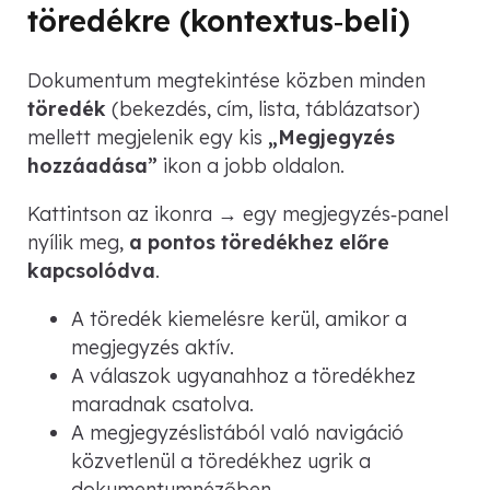
töredékre (kontextus‑beli)
Dokumentum megtekintése közben minden
töredék
(bekezdés, cím, lista, táblázatsor)
mellett megjelenik egy kis
„Megjegyzés
hozzáadása”
ikon a jobb oldalon.
Kattintson az ikonra → egy megjegyzés‑panel
nyílik meg,
a pontos töredékhez előre
kapcsolódva
.
A töredék kiemelésre kerül, amikor a
megjegyzés aktív.
A válaszok ugyanahhoz a töredékhez
maradnak csatolva.
A megjegyzéslistából való navigáció
közvetlenül a töredékhez ugrik a
dokumentumnézőben.