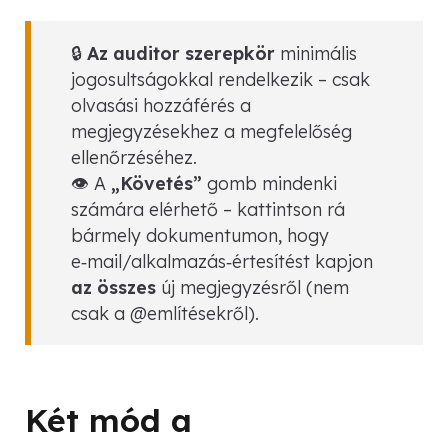
🔒
Az auditor szerepkör
minimális
jogosultságokkal rendelkezik – csak
olvasási hozzáférés a
megjegyzésekhez a megfelelőség
ellenőrzéséhez.
👁️ A
„Követés”
gomb mindenki
számára elérhető – kattintson rá
bármely dokumentumon, hogy
e‑mail/alkalmazás‑értesítést kapjon
az összes
új megjegyzésről (nem
csak a @említésekről).
Két mód a