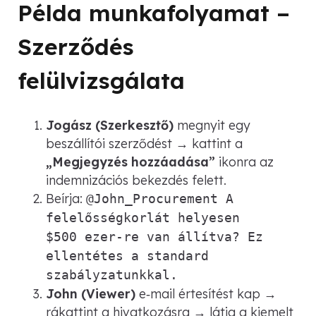
Példa munkafolyamat –
Szerződés
felülvizsgálata
Jogász (Szerkesztő)
megnyit egy
beszállítói szerződést → kattint a
„Megjegyzés hozzáadása”
ikonra az
indemnizációs bekezdés felett.
Beírja:
@John_Procurement A
felelősségkorlát helyesen
$500 ezer‑re van állítva? Ez
ellentétes a standard
szabályzatunkkal.
John (Viewer)
e‑mail értesítést kap →
rákattint a hivatkozásra → látja a kiemelt