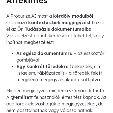
Áttekintés
A Procurize.AI most a
kérdőív modulból
származó
kontextus‑beli megjegyzést
hozza
el az Ön
Tudásbázis dokumentumaiba
.
Visszajelzést adhat, kérdéseket tehet fel, vagy
indíthat megbeszélést:
Az egész dokumentumra
– az eszköztár
gombjával
Egy konkrét töredékre
(bekezdés, cím,
listaelem, táblázatcell) – a töredék felett
megjelenő megjegyzés‑ikonra kattintva
Minden megjegyzés mindenki számára látható.
A
@említett
felhasználók értesítést kapnak. Az
auditorok elolvashatják a megjegyzéseket, de
nem posztolhatnak vagy válaszolhatnak.