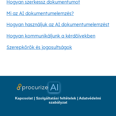
Hogyan szerkessz dokumentumot
Mi az AI dokumentumelemzés?
Hogyan használjuk az AI dokumentumelemzést
Hogyan kommunikáljunk a kérdőívekben
Szerepkörök és jogosultságok
Kapcsolat
|
Szolgáltatási feltételek
|
Adatvédelmi
szabályzat