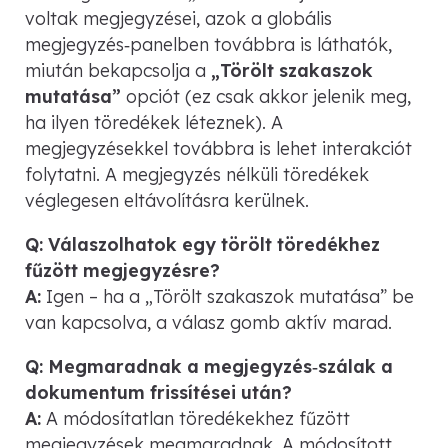
voltak megjegyzései, azok a globális
megjegyzés‑panelben továbbra is láthatók,
miután bekapcsolja a
„Törölt szakaszok
mutatása”
opciót (ez csak akkor jelenik meg,
ha ilyen töredékek léteznek). A
megjegyzésekkel továbbra is lehet interakciót
folytatni. A megjegyzés nélküli töredékek
véglegesen eltávolításra kerülnek.
Q: Válaszolhatok egy törölt töredékhez
fűzött megjegyzésre?
A:
Igen – ha a „Törölt szakaszok mutatása” be
van kapcsolva, a válasz gomb aktív marad.
Q: Megmaradnak a megjegyzés‑szálak a
dokumentum frissítései után?
A:
A módosítatlan töredékekhez fűzött
megjegyzések megmaradnak. A módosított