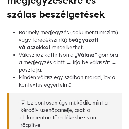
megjegyzésekre és
szálas beszélgetések
Bármely megjegyzés (dokumentumszintű
vagy töredékszintű)
beágyazott
válaszokkal
rendelkezhet.
Válaszhoz kattintson a
„Válasz”
gombra
a megjegyzés alatt → írja be válaszát →
posztolja.
Minden válasz egy szálban marad, így a
kontextus egyértelmű.
💡 Ez pontosan úgy működik, mint a
kérdőív üzenőpanelje, csak a
dokumentumtöredékekhez van
rögzítve.