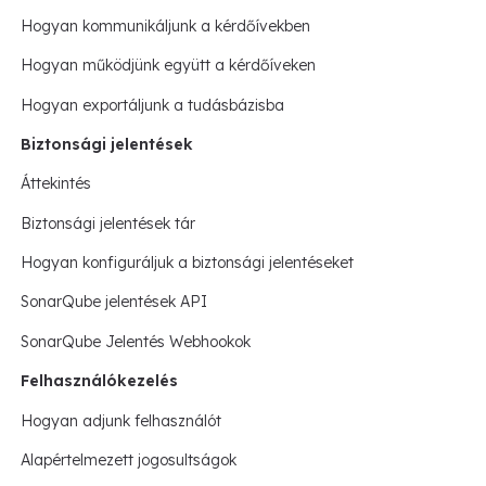
Hogyan kommunikáljunk a kérdőívekben
Hogyan működjünk együtt a kérdőíveken
Hogyan exportáljunk a tudásbázisba
Biztonsági jelentések
Áttekintés
Biztonsági jelentések tár
Hogyan konfiguráljuk a biztonsági jelentéseket
SonarQube jelentések API
SonarQube Jelentés Webhookok
Felhasználókezelés
Hogyan adjunk felhasználót
Alapértelmezett jogosultságok