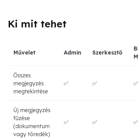
Ki mit tehet
B
Művelet
Admin
Szerkesztő
M
Összes
megjegyzés
✅
✅
✅
megtekintése
Új megjegyzés
fűzése
✅
✅
✅
(dokumentum
vagy töredék)