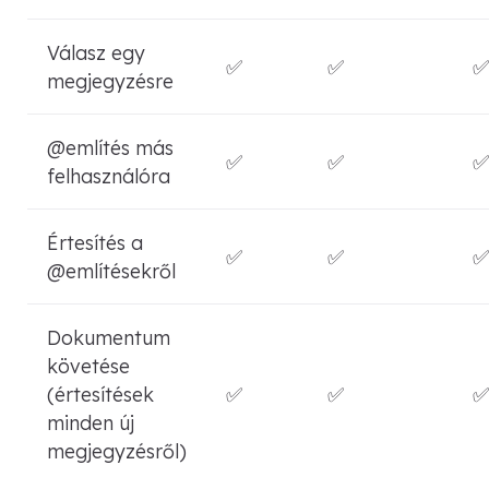
Válasz egy
✅
✅
✅
megjegyzésre
@említés más
✅
✅
✅
felhasználóra
Értesítés a
✅
✅
✅
@említésekről
Dokumentum
követése
(értesítések
✅
✅
✅
minden új
megjegyzésről)