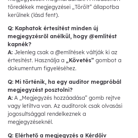
töredékek megjegyzései „Törölt” állapotba
kerülnek (lásd fent).
Q: Kaphatok értesítést minden új
megjegyzésről anélkül, hogy @említést
kapnék?
A:
Jelenleg csak a @említések váltják ki az
értesítést. Használja a
„Követés”
gombot a
dokumentum figyeléséhez.
Q: Mi történik, ha egy auditor megpróbál
megjegyzést posztolni?
A:
A „Megjegyzés hozzáadása” gomb rejtve
vagy letiltva van. Az auditorok csak olvasási
jogosultsággal rendelkeznek a
megjegyzéseknél.
Q: Elérhető a megjegyzés a Kérdőív