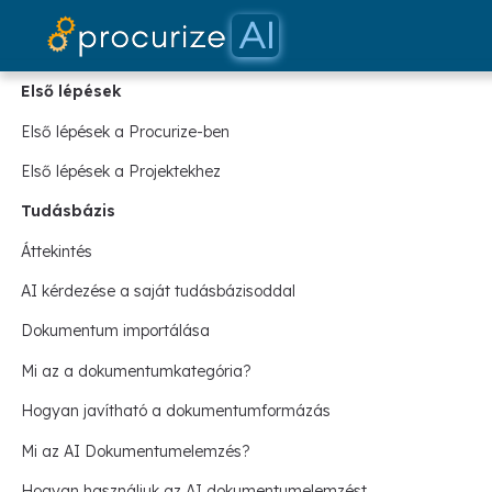
Dokumentáció
Partnereink
platform
Árazás
blog
Első lépések
Első lépések a Procurize-ben
Első lépések a Projektekhez
Tudásbázis
Áttekintés
AI kérdezése a saját tudásbázisoddal
Dokumentum importálása
Mi az a dokumentumkategória?
Hogyan javítható a dokumentumformázás
Mi az AI Dokumentumelemzés?
Hogyan használjuk az AI dokumentumelemzést