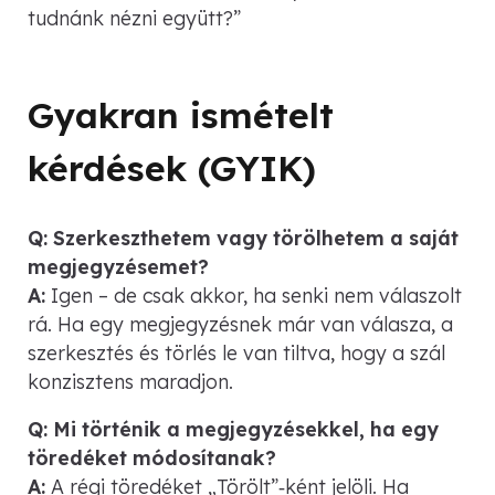
tudnánk nézni együtt?”
Gyakran ismételt
kérdések (GYIK)
Q: Szerkeszthetem vagy törölhetem a saját
megjegyzésemet?
A:
Igen – de csak akkor, ha senki nem válaszolt
rá. Ha egy megjegyzésnek már van válasza, a
szerkesztés és törlés le van tiltva, hogy a szál
konzisztens maradjon.
Q: Mi történik a megjegyzésekkel, ha egy
töredéket módosítanak?
A:
A régi töredéket „Törölt”‑ként jelöli. Ha