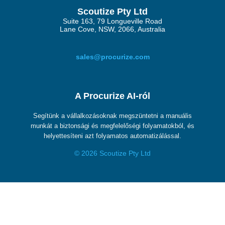
Scoutize Pty Ltd
Suite 163, 79 Longueville Road
Lane Cove, NSW, 2066, Australia
sales@procurize.com
A Procurize AI-ról
Segítünk a vállalkozásoknak megszüntetni a manuális
munkát a biztonsági és megfelelőségi folyamatokból, és
helyettesíteni azt folyamatos automatizálással.
© 2026 Scoutize Pty Ltd