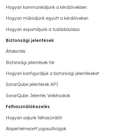
Hogyan kommunikáljunk a kérdőívekben
Hogyan működjünk együtt a kérdőíveken
Hogyan exportáljunk a tudásbázisba
Biztonsági jelentések
Áttekintés
Biztonsági jelentések tár
Hogyan konfiguráljuk a biztonsági jelentéseket
SonarQube jelentések API
SonarQube Jelentés Webhookok
Felhasználókezelés
Hogyan adjunk felhasználót
Alapértelmezett jogosultságok