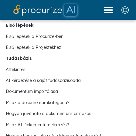
Dokumentáció
Partnereink
platform
Árazás
blog
Első lépések
Első lépések a Procurize-ben
Első lépések a Projektekhez
Tudásbázis
Áttekintés
AI kérdezése a saját tudásbázisoddal
Dokumentum importálása
Mi az a dokumentumkategória?
Hogyan javítható a dokumentumformázás
Mi az AI Dokumentumelemzés?
Hogyan használjuk az AI dokumentumelemzést