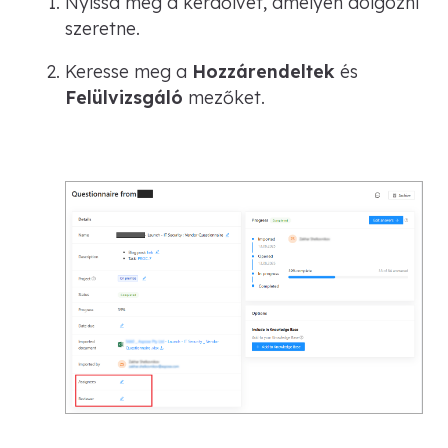
Nyissa meg a kérdőívet, amelyen dolgozni
szeretne.
Keresse meg a
Hozzárendeltek
és
Felülvizsgáló
mezőket.