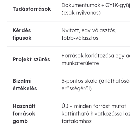
Dokumentumok + GYIK‑gyű
Tudásforrások
(csak nyilvános)
Kérdés
Nyitott, egy‑választós,
típusok
több‑választós
Források korlátozása egy a
Projekt‑szűrés
munkaterületre
Bizalmi
5‑pontos skála (átláthatósá
értékelés
erősségéről)
Használt
ÚJ – minden forrást mutat
források
kattintható hivatkozással az
gomb
tartalomhoz