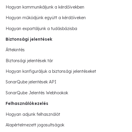
Hogyan kommunikáljunk a kérdőívekben
Hogyan működjünk együtt a kérdőíveken
Hogyan exportáljunk a tudásbázisba
Biztonsági jelentések
Áttekintés
Biztonsági jelentések tár
Hogyan konfiguráljuk a biztonsági jelentéseket
SonarQube jelentések API
SonarQube Jelentés Webhookok
Felhasználókezelés
Hogyan adjunk felhasználót
Alapértelmezett jogosultságok