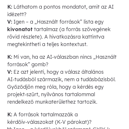
K:
Láthatom a pontos mondatot, amit az AI
idézett?
V:
Igen – a „Használt források” lista egy
kivonatot
tartalmaz (a forrás szövegének
rövid részlete). A hivatkozásra kattintva
megtekintheti a teljes kontextust.
K:
Mi van, ha az AI‑válaszban nincs „Használt
források” gomb?
V:
Ez azt jelenti, hogy a válasz általános
AI‑tudásból származik, nem a tudásbázisból.
Győződjön meg róla, hogy a kérdés egy
projekt‑szűrt, nyilvános tartalommal
rendelkező munkaterülethez tartozik.
K:
A források tartalmazzák a
kérdőív‑válaszokat (K‑V párokat)?