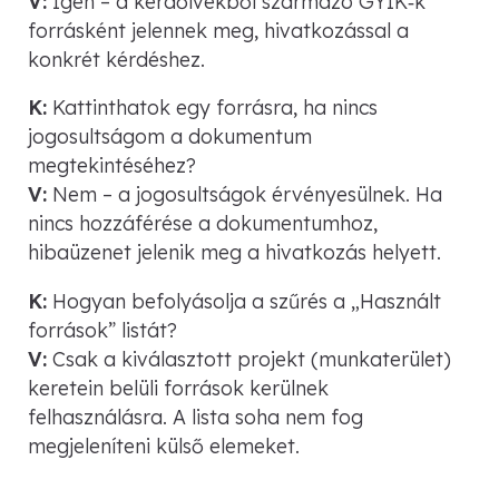
V:
Igen – a kérdőívekből származó GYIK‑k
forrásként jelennek meg, hivatkozással a
konkrét kérdéshez.
K:
Kattinthatok egy forrásra, ha nincs
jogosultságom a dokumentum
megtekintéséhez?
V:
Nem – a jogosultságok érvényesülnek. Ha
nincs hozzáférése a dokumentumhoz,
hibaüzenet jelenik meg a hivatkozás helyett.
K:
Hogyan befolyásolja a szűrés a „Használt
források” listát?
V:
Csak a kiválasztott projekt (munkaterület)
keretein belüli források kerülnek
felhasználásra. A lista soha nem fog
megjeleníteni külső elemeket.