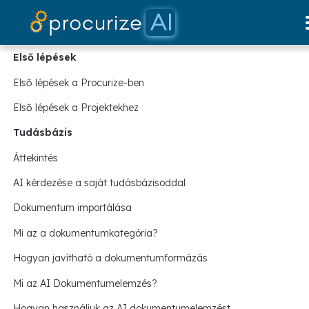
Dokumentáció
Partnereink
platform
Árazás
blog
Első lépések
Első lépések a Procurize-ben
Első lépések a Projektekhez
Tudásbázis
Áttekintés
AI kérdezése a saját tudásbázisoddal
Dokumentum importálása
Mi az a dokumentumkategória?
Hogyan javítható a dokumentumformázás
Mi az AI Dokumentumelemzés?
Hogyan használjuk az AI dokumentumelemzést