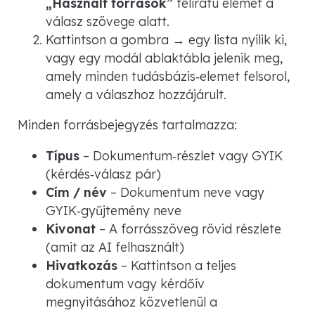
„Használt források”
feliratú elemet a
válasz szövege alatt.
Kattintson a gombra → egy lista nyílik ki,
vagy egy modál ablaktábla jelenik meg,
amely minden tudásbázis‑elemet felsorol,
amely a válaszhoz hozzájárult.
Minden forrásbejegyzés tartalmazza:
Típus
– Dokumentum‑részlet vagy GYIK
(kérdés‑válasz pár)
Cím / név
– Dokumentum neve vagy
GYIK‑gyűjtemény neve
Kivonat
– A forrásszöveg rövid részlete
(amit az AI felhasznált)
Hivatkozás
– Kattintson a teljes
dokumentum vagy kérdőív
megnyitásához közvetlenül a