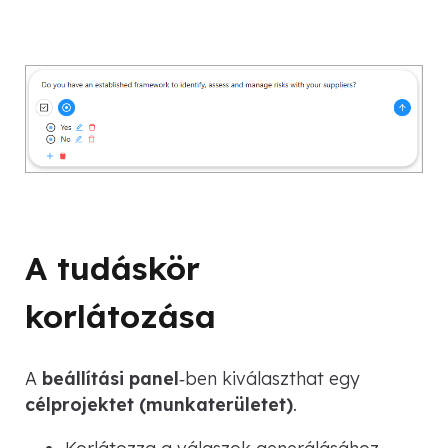
A tudáskör
korlátozása
A
beállítási panel
‑ben kiválaszthat egy
célprojektet (munkaterületet)
.
Korlátozza a válaszok generálásához