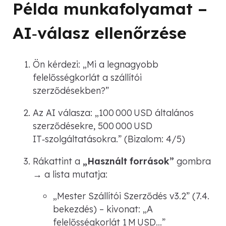
Példa munkafolyamat –
AI‑válasz ellenőrzése
Ön kérdezi:
„Mi a legnagyobb
felelősségkorlát a szállítói
szerződésekben?”
Az AI válasza:
„100 000 USD általános
szerződésekre, 500 000 USD
IT‑szolgáltatásokra.”
(Bizalom: 4/5)
Rákattint a
„Használt források”
gombra
→ a lista mutatja:
„Mester Szállítói Szerződés v3.2”
(7.4.
bekezdés) – kivonat:
„A
felelősségkorlát 1 M USD…”