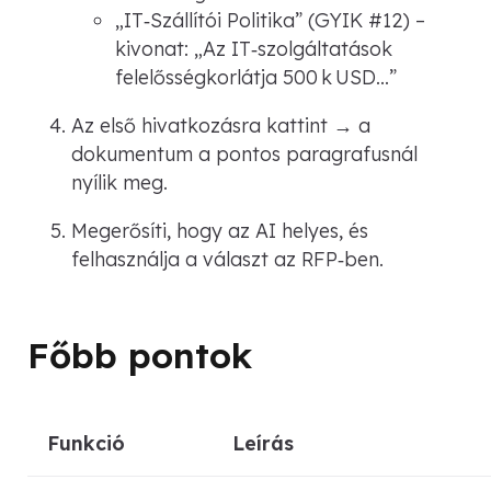
„IT‑Szállítói Politika”
(GYIK #12) –
kivonat:
„Az IT‑szolgáltatások
felelősségkorlátja 500 k USD…”
Az első hivatkozásra kattint → a
dokumentum a pontos paragrafusnál
nyílik meg.
Megerősíti, hogy az AI helyes, és
felhasználja a választ az RFP‑ben.
Főbb pontok
Funkció
Leírás