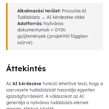
Alkalmazási terület:
Procurize.AI
Tudásbázis → AI kérdezése oldal
Adatforrás:
Nyilvános
dokumentumok + GYIK-
gyűjtemények (projekttől függően
szűrve)
Áttekintés
Az
AI kérdezése
funkció lehetővé teszi, hogy a
szervezete tudásbázisát használja egyetlen
igazságforrásként. A válaszokat az AI
generálja a nyilvános tudásbázis‑elemek
alapján, többek között: