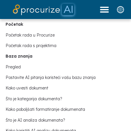
Naši partneri
Dokumenti
platforma
Cijene
Blog
Početak
Početak rada u Procurize
Početak rada s projektima
Baza znanja
Pregled
Postavite AI pitanja koristeći vašu bazu znanja
Kako uvesti dokument
Što je kategorija dokumenta?
Kako poboljšati formatiranje dokumenata
Što je AI analiza dokumenata?
Kako koristiti AI analizu dokumenata