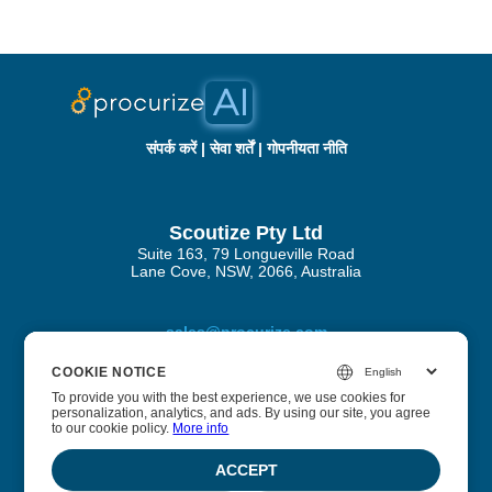
संपर्क करें
|
सेवा शर्तें
|
गोपनीयता नीति
Scoutize Pty Ltd
Suite 163, 79 Longueville Road
Lane Cove, NSW, 2066, Australia
sales@procurize.com
COOKIE NOTICE
COOKIE NOTICE
To provide you with the best experience, we use cookies for
To provide you with the best experience, we use cookies for
personalization, analytics, and ads. By using our site, you agree
personalization, analytics, and ads. By using our site, you agree
प्रोक्यूराइज़ एआई के बारे में
to our cookie policy.
to our cookie policy.
More info
More info
हम व्यवसायों को सुरक्षा और अनुपालन प्रक्रियाओं से मैनुअल कार्य को
ACCEPT
ACCEPT
समाप्त करने में मदद करते हैं और इसे निरंतर स्वचालन से बदलते हैं।