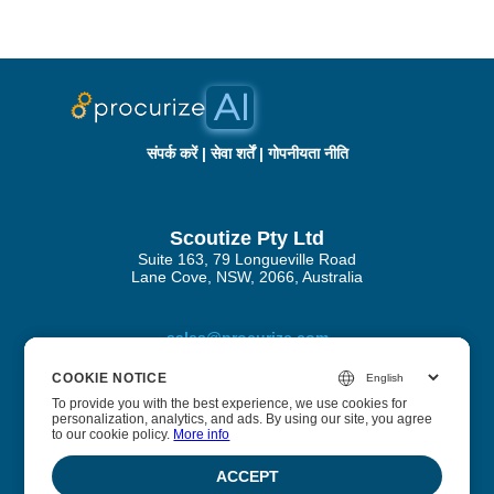
संपर्क करें
|
सेवा शर्तें
|
गोपनीयता नीति
Scoutize Pty Ltd
Suite 163, 79 Longueville Road
Lane Cove, NSW, 2066, Australia
sales@procurize.com
COOKIE NOTICE
COOKIE NOTICE
To provide you with the best experience, we use cookies for
To provide you with the best experience, we use cookies for
personalization, analytics, and ads. By using our site, you agree
personalization, analytics, and ads. By using our site, you agree
प्रोक्यूराइज़ एआई के बारे में
to our cookie policy.
to our cookie policy.
More info
More info
हम व्यवसायों को सुरक्षा और अनुपालन प्रक्रियाओं से मैनुअल कार्य को
ACCEPT
ACCEPT
समाप्त करने में मदद करते हैं और इसे निरंतर स्वचालन से बदलते हैं।