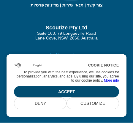
צור קשר
|
תנאי שירות
|
מדיניות פרטיות
Scoutize Pty Ltd
Suite 163, 79 Longueville Road
Lane Cove, NSW, 2066, Australia
sales@procurize.com
COOKIE NOTICE
COOKIE NOTICE
To provide you with the best experience, we use cookies for
To provide you with the best experience, we use cookies for
personalization, analytics, and ads. By using our site, you agree
personalization, analytics, and ads. By using our site, you agree
אודות Procurize AI
to our cookie policy.
to our cookie policy.
More info
More info
אנו עוזרים לעסקים להסיר עבודה ידנית מתהליכי האבטחה
ACCEPT
ACCEPT
והציות ולהחליף אותה באוטומציה מתמשכת
DENY
DENY
CUSTOMIZE
CUSTOMIZE
© 2026 Scoutize Pty Ltd