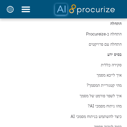
בלוג
תמחור
מסמכים
פלטפורמה
השותפים שלנו
התחלה
התחלה ב‑Procureize
התחלה עם פרויקטים
בסיס ידע
סקירה כללית
איך לייבא מסמך
מהי קטגוריית המסמך?
איך לשפר פורמט של מסמך
מהו ניתוח מסמכי AI?
כיצד להשתמש בניתוח מסמכי AI
כיצד לערוך מסמך