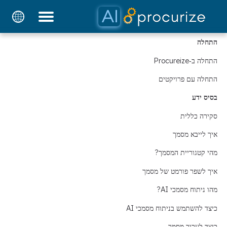
בלוג
תמחור
מסמכים
פלטפורמה
השותפים שלנו
התחלה
התחלה ב‑Procureize
התחלה עם פרויקטים
בסיס ידע
סקירה כללית
איך לייבא מסמך
מהי קטגוריית המסמך?
איך לשפר פורמט של מסמך
מהו ניתוח מסמכי AI?
כיצד להשתמש בניתוח מסמכי AI
כיצד לערוך מסמך