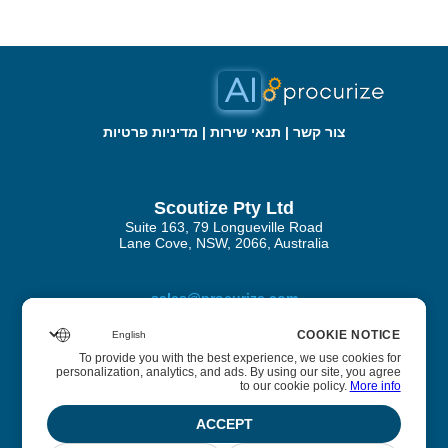
צור קשר
|
תנאי שירות
|
מדיניות פרטיות
Scoutize Pty Ltd
Suite 163, 79 Longueville Road
Lane Cove, NSW, 2066, Australia
sales@procurize.com
COOKIE NOTICE
COOKIE NOTICE
To provide you with the best experience, we use cookies for
To provide you with the best experience, we use cookies for
personalization, analytics, and ads. By using our site, you agree
personalization, analytics, and ads. By using our site, you agree
אודות Procurize AI
to our cookie policy.
to our cookie policy.
More info
More info
אנו עוזרים לעסקים להסיר עבודה ידנית מתהליכי האבטחה
ACCEPT
ACCEPT
והציות ולהחליף אותה באוטומציה מתמשכת