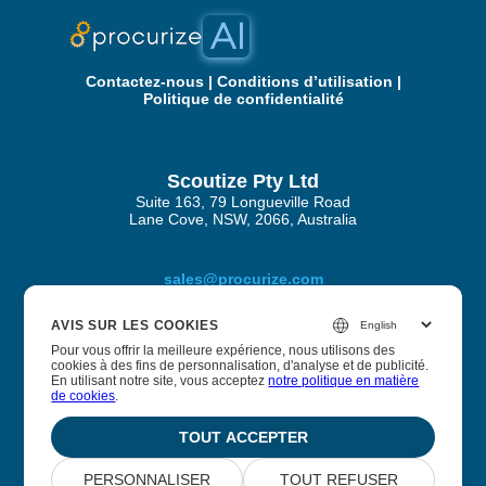
Contactez‑nous
|
Conditions d’utilisation
|
Politique de confidentialité
Scoutize Pty Ltd
Suite 163, 79 Longueville Road
Lane Cove, NSW, 2066, Australia
sales@procurize.com
AVIS SUR LES COOKIES
Pour vous offrir la meilleure expérience, nous utilisons des
À propos de Procurize IA
cookies à des fins de personnalisation, d'analyse et de publicité.
En utilisant notre site, vous acceptez
notre politique en matière
de cookies
.
Nous aidons les entreprises à éliminer le travail manuel des
processus de sécurité et de conformité et à le remplacer
TOUT ACCEPTER
par une automatisation continue.
PERSONNALISER
TOUT REFUSER