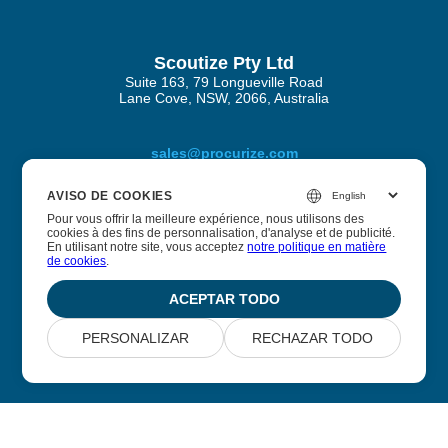
Scoutize Pty Ltd
Suite 163, 79 Longueville Road
Lane Cove, NSW, 2066, Australia
sales@procurize.com
AVISO DE COOKIES
Pour vous offrir la meilleure expérience, nous utilisons des
Acerca de Procurize AI
cookies à des fins de personnalisation, d'analyse et de publicité.
En utilisant notre site, vous acceptez
notre politique en matière
de cookies
.
Ayudamos a las empresas a eliminar el trabajo manual de
los procesos de seguridad y cumplimiento y lo
ACEPTAR TODO
reemplazamos con automatización continua.
PERSONALIZAR
RECHAZAR TODO
© 2026 Scoutize Pty Ltd