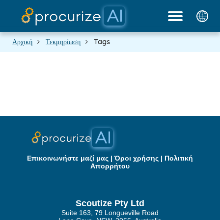
Οι Συνεργάτες μας
Τιμολόγηση
Πλατφόρμα
ιστολόγιο
Έγγραφα
Αρχική
Τεκμηρίωση
Tags
Επικοινωνήστε μαζί μας
|
Όροι χρήσης
|
Πολιτική
Απορρήτου
Scoutize Pty Ltd
Suite 163, 79 Longueville Road