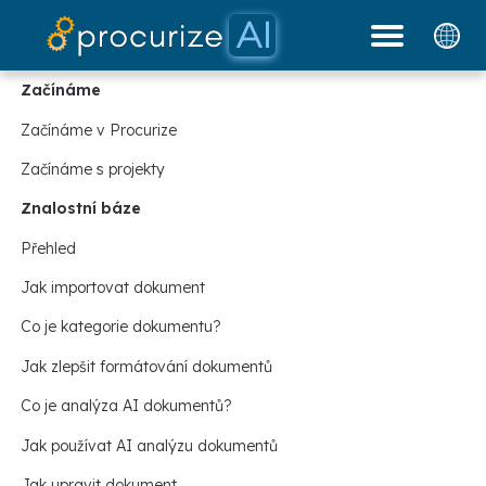
Naši partneři
Dokumenty
platforma
Ceník
blog
Začínáme
Začínáme v Procurize
Začínáme s projekty
Znalostní báze
Přehled
Jak importovat dokument
Co je kategorie dokumentu?
Jak zlepšit formátování dokumentů
Co je analýza AI dokumentů?
Jak používat AI analýzu dokumentů
Jak upravit dokument