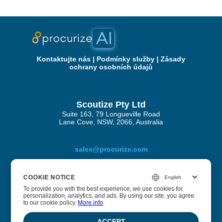
Kontaktujte nás
|
Podmínky služby
|
Zásady
ochrany osobních údajů
Scoutize Pty Ltd
Suite 163, 79 Longueville Road
Lane Cove, NSW, 2066, Australia
sales@procurize.com
COOKIE NOTICE
COOKIE NOTICE
O Procurize AI
To provide you with the best experience, we use cookies for
To provide you with the best experience, we use cookies for
personalization, analytics, and ads. By using our site, you agree
personalization, analytics, and ads. By using our site, you agree
to our cookie policy.
to our cookie policy.
More info
More info
Pomáháme podnikům odstranit ruční práci z procesů
zabezpečení a souladu a nahradit ji kontinuální
ACCEPT
ACCEPT