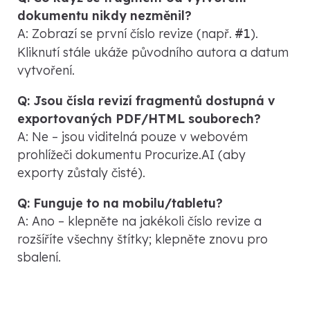
dokumentu nikdy nezměnil?
A: Zobrazí se první číslo revize (např.
).
#1
Kliknutí stále ukáže původního autora a datum
vytvoření.
Q: Jsou čísla revizí fragmentů dostupná v
exportovaných PDF/HTML souborech?
A: Ne – jsou viditelná pouze v webovém
prohlížeči dokumentu Procurize.AI (aby
exporty zůstaly čisté).
Q: Funguje to na mobilu/tabletu?
A: Ano – klepněte na jakékoli číslo revize a
rozšíříte všechny štítky; klepněte znovu pro
sbalení.