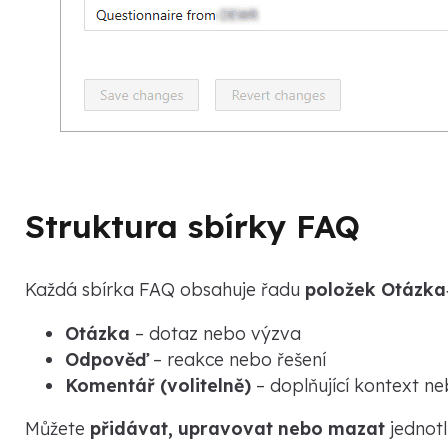
Struktura sbírky FAQ
Každá sbírka FAQ obsahuje řadu
položek Otázk
Otázka
– dotaz nebo výzva
Odpověď
– reakce nebo řešení
Komentář (volitelně)
– doplňující kontext n
Můžete
přidávat, upravovat nebo mazat
jednotl