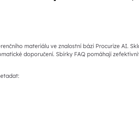
erenčního materiálu ve znalostní bázi Procurize AI. Sk
matické doporučení. Sbírky FAQ pomáhají zefektivnit 
metadat: