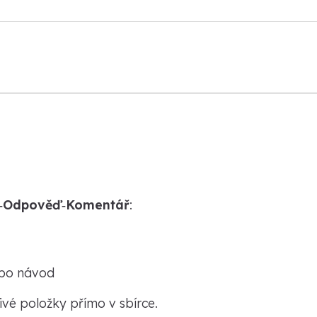
a‑Odpověď‑Komentář
:
ebo návod
ivé položky přímo v sbírce.