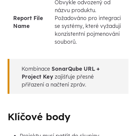
Obvykle odvozený od
názvu produktu.
Report File
Požadováno pro integraci
Name
se systémy, které vyžadují
konzistentní pojmenování
souborů.
Kombinace
SonarQube URL +
Project Key
zajišťuje přesné
přiřazení a načtení zpráv.
Klíčové body
Projekty musí patřit do skupiny.