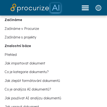
Naši partneři
Dokumenty
platforma
Ceník
blog
Začínáme
Začínáme v Procurize
Začínáme s projekty
Znalostní báze
Přehled
Jak importovat dokument
Co je kategorie dokumentu?
Jak zlepšit formátování dokumentů
Co je analýza AI dokumentů?
Jak používat AI analýzu dokumentů
Jak upravit dokument