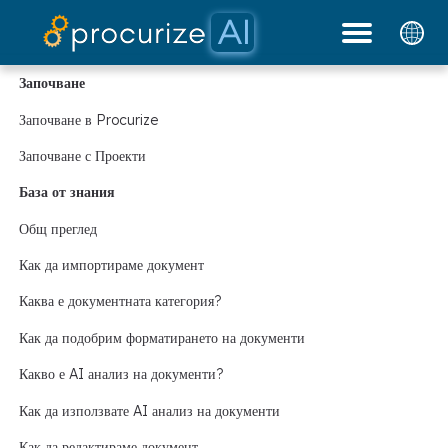
Нашите партньори
Ценообразуване
Платформа
Документи
блог
Започване
Започване в Procurize
Започване с Проекти
База от знания
Общ преглед
Как да импортираме документ
Каква е документната категория?
Как да подобрим форматирането на документи
Какво е AI анализ на документи?
Как да използвате AI анализ на документи
Как да редактираме документ